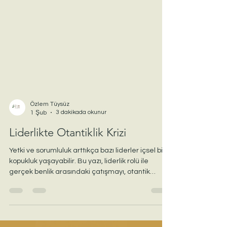
Özlem Tüysüz
3 dakikada okunur
1 Şub
Liderlikte Otantiklik Krizi
Yetki ve sorumluluk arttıkça bazı liderler içsel bir
kopukluk yaşayabilir. Bu yazı, liderlik rolü ile
gerçek benlik arasındaki çatışmayı, otantik
liderliğin psikolojik temellerini ve CharacterIX
yaklaşımıyla kendilikle yeniden temas sürecini
ele alır.