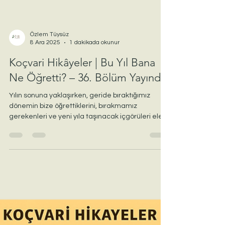
Özlem Tüysüz
8 Ara 2025
1 dakikada okunur
Koçvari Hikâyeler | Bu Yıl Bana
Ne Öğretti? – 36. Bölüm Yayında
Yılın sonuna yaklaşırken, geride bıraktığımız
dönemin bize öğrettiklerini, bırakmamız
gerekenleri ve yeni yıla taşınacak içgörüleri ele
alan bir değerlendirme yazısı. “Bu yıl bana ne
öğretti?” sorusuna sakin ve koçvari bir bakış
sunar.