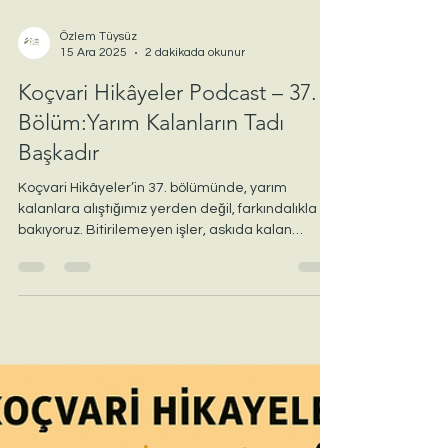
Özlem Tüysüz
15 Ara 2025
2 dakikada okunur
Koçvari Hikâyeler Podcast – 37.
Bölüm:Yarım Kalanların Tadı
Başkadır
Koçvari Hikâyeler’in 37. bölümünde, yarım
kalanlara alıştığımız yerden değil, farkındalıkla
bakıyoruz. Bitirilemeyen işler, askıda kalan
hedefler ve tamamlanmamış niyetlerin her
zaman bir eksiklik olmadığını; bazen büyümenin
ve yön değiştirmenin doğal sonucu olabileceğini
hatırlatıyoruz. Bir hikâye, sade sorular ve
yumuşak bir kapanış ritüeli eşliğinde;
bırakabilmenin, kendine sadık kalmanın ve yeni
başlangıçlara alan açmanın ne anlama geldiğini
birlikte keşfediyoruz.