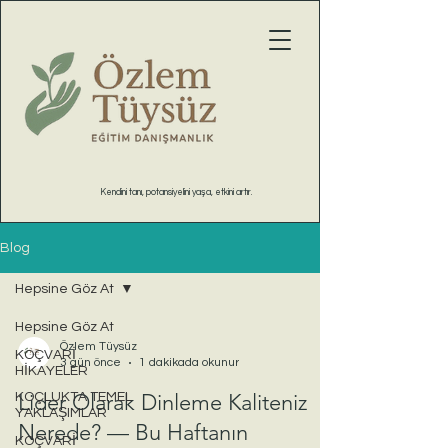
Kendini tanı, potansiyelini yaşa, etkini artır.
Blog
Hepsine Göz At
Hepsine Göz At
Özlem Tüysüz
KOÇVARİ
3 gün önce
1 dakikada okunur
HİKAYELER
Lider Olarak Dinleme Kaliteniz
KOÇLUKTA TEMEL
YAKLAŞIMLAR
Nerede? — Bu Haftanın
KOÇVARİ