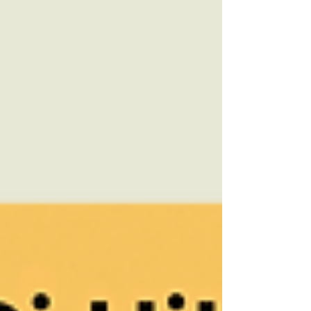
yerden hatırlıyoruz. Koçvari Hikâyeler’in 38.
bölümü, kendine verdiği sözleri yeniden duymak
isteyenler için.