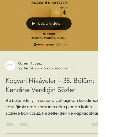
Load video
Özlem Tüysüz
22 Ara 2025
2 dakikada okunur
Koçvari Hikâyeler – 38. Bölüm:
Kendine Verdiğin Sözler
Bu bölümde, yılın sonuna yaklaşırken kendimize
verdiğimiz ama zamanla arka planda kalan
sözlere bakıyoruz. Hedeflerden ve yapılacaklar
listelerinden uzak, daha sessiz bir durakta;
kendimizle kurduğumuz ilişkiyi yumuşak bir