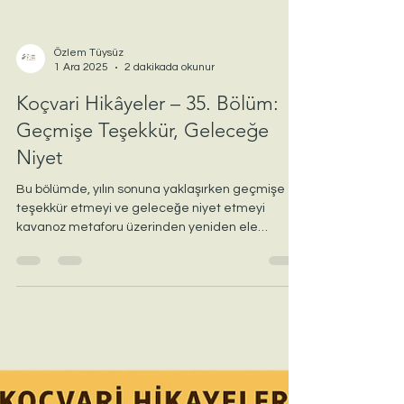
Özlem Tüysüz
1 Ara 2025
2 dakikada okunur
Koçvari Hikâyeler – 35. Bölüm:
Geçmişe Teşekkür, Geleceğe
Niyet
Bu bölümde, yılın sonuna yaklaşırken geçmişe
teşekkür etmeyi ve geleceğe niyet etmeyi
kavanoz metaforu üzerinden yeniden ele
alıyoruz. Büyük taşları, çakılları ve kumu ayırt
ederek; hayatımızda gerçekten neye yer açmak
istediğimizi keşfediyoruz. Kendine küçük bir
duraklama, şefkatli bir teşekkür ve taze bir niyet