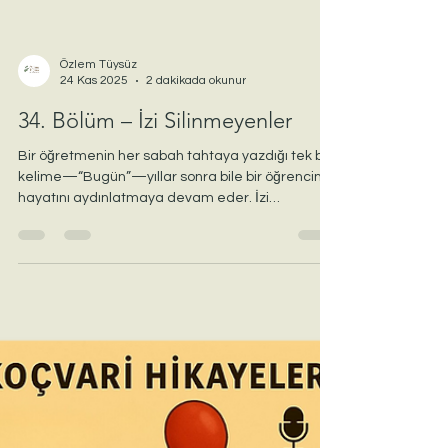
Özlem Tüysüz
24 Kas 2025
2 dakikada okunur
34. Bölüm – İzi Silinmeyenler
Bir öğretmenin her sabah tahtaya yazdığı tek bir
kelime—“Bugün”—yıllar sonra bile bir öğrencinin
hayatını aydınlatmaya devam eder. İzi
Silinmeyenler, küçük bir dokunuşun nasıl bir ömre
yön verebileceğini anlatan, iç ısıtan bir hikâye ve
farkındalık yolculuğu.