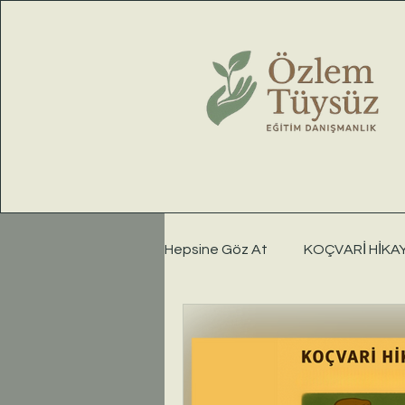
Hepsine Göz At
KOÇVARİ HİKA
KARTLARLA FARKINDALIK
MENTOR ETKİSİ