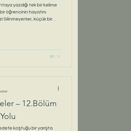
taya yazdığı tek bir kelime
ir öğrencinin hayatını
 Silinmeyenler, küçük bir
 verebileceğini anlatan, iç
ık yolculuğu.
kunur
yeler – 12.Bölüm
Yolu
edefe koştuğu bir yarışta