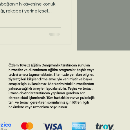
umbağanın hikâyesine konuk
ığı, rekabet yerine içsel
lcunun adımları bize şunu
kimseyi geçmek değil, kendine
an ayrılmanın ve
keşfetmek isteyen herkes
eliğinde.
Özlem Tüysüz Eğitim Danışmanlık tarafından sunulan
hizmetler ve düzenlenen eğitim programları teşhis veya
tedavi amacı taşımamaktadır. Sitemizde yer alan bilgiler,
ziyaretçileri bilgilendirme amacıyla verilmiştir ve başka
amaçlar için kullanılamaz. Merkezimizdeki hizmetlerden
yalnızca sağlıklı bireyler faydalanabilir. Teşhis ve tedavi,
uzman doktorlar tarafından yapılması gereken son
derece ciddi işlemlerdir. Tüm hastalıklarınız ve psikolojik
tanı ve tedavi gerektiren sorunlarınız için lütfen ilgili
hekimlere veya uzmanlara başvurunuz.