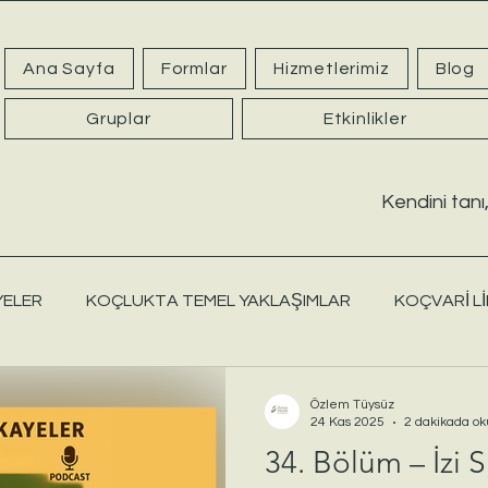
Ana Sayfa
Formlar
Hizmetlerimiz
Blog
Gruplar
Etkinlikler
Kendini tanı,
YELER
KOÇLUKTA TEMEL YAKLAŞIMLAR
KOÇVARİ Lİ
KARAKTER ANALİZİ
MESLEK SEÇİM REHBERİ
ERGEN
Özlem Tüysüz
24 Kas 2025
2 dakikada ok
34. Bölüm – İzi 