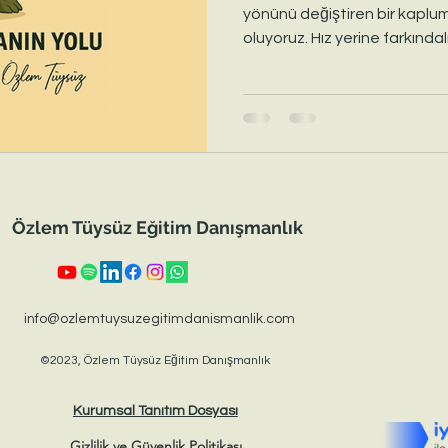
yönünü değiştiren bir kapl
oluyoruz. Hız yerine farkındal
rehberliği seçen bu küçük yo
hatırlatıyor: Gerçek varış, 
varmaktır. Koçluk yaklaşımıyla ele alınan bu hikâye, kendi
yönünü seçmenin, kalabalıkt
yavaşlamanın içsel gücünü 
için ilham verici bir davet nit
Özlem Tüysüz Eğitim Danışmanlık
info@ozlemtuysuzegitimdanismanlik.com
©2023, Özlem Tüysüz Eğitim Danışmanlık
Kurumsal Tanıtım Dosyası
Gizlilik ve Güvenlik Politikası