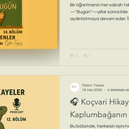
Bir öğretmenin her sabah tah
—“Bugün”—yıllar sonra bile b
aydınlatmaya devam eder. İzi
dokunuşun nasıl bir ömre yön
ısıtan bir hikâye ve farkındal
Özlem Tüysüz
16 Haz 2025
2 dakikada o
🎧 Koçvari Hika
Kaplumbağanın 
Bu bölümde, herkesin aynı h