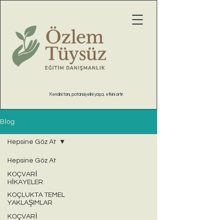
Kendini tanı, potansiyelini yaşa, etkini artır.
Blog
Hepsine Göz At
Hepsine Göz At
KOÇVARİ
HİKAYELER
KOÇLUKTA TEMEL
YAKLAŞIMLAR
KOÇVARİ