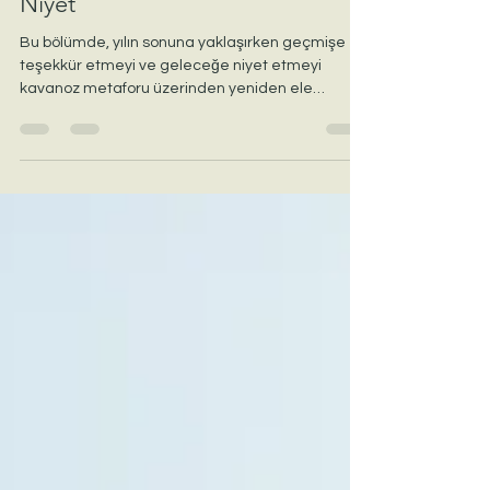
Geçmişe Teşekkür, Geleceğe
Niyet
Bu bölümde, yılın sonuna yaklaşırken geçmişe
teşekkür etmeyi ve geleceğe niyet etmeyi
kavanoz metaforu üzerinden yeniden ele
alıyoruz. Büyük taşları, çakılları ve kumu ayırt
ederek; hayatımızda gerçekten neye yer açmak
istediğimizi keşfediyoruz. Kendine küçük bir
duraklama, şefkatli bir teşekkür ve taze bir niyet
vermek isteyenler için sakin ve derin bir bölüm.