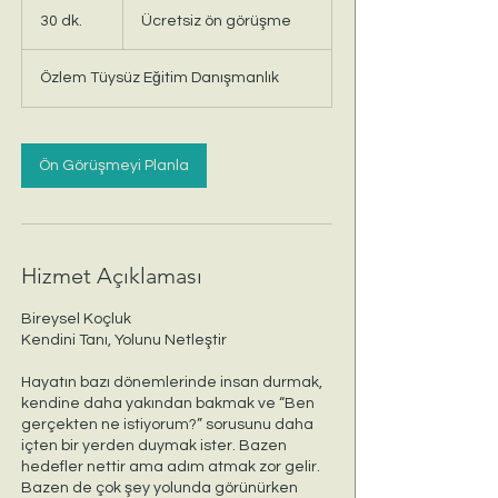
ön
30 dk.
3
Ücretsiz ön görüşme
görüşme
0
d
Özlem Tüysüz Eğitim Danışmanlık
k
.
Ön Görüşmeyi Planla
Hizmet Açıklaması
Bireysel Koçluk
Kendini Tanı, Yolunu Netleştir
Hayatın bazı dönemlerinde insan durmak,
kendine daha yakından bakmak ve “Ben
gerçekten ne istiyorum?” sorusunu daha
içten bir yerden duymak ister. Bazen
hedefler nettir ama adım atmak zor gelir.
Bazen de çok şey yolunda görünürken