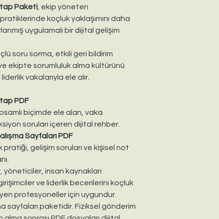
Bu ürün
kişisel kulla
itap Paketi
, ekip yöneten
alan kişi dosyaları ke
k pratiklerinde koçluk yaklaşımını daha
kullanabilir.
ırlanmış uygulamalı bir dijital gelişim
Dosyaların izinsiz ço
satılması, eğitim ma
lü soru sorma, etkili geri bildirim
ticari amaçla kullanı
ve ekipte sorumluluk alma kültürünü
Bu ürün fiziksel gön
Satın alma sonrası diji
derlik vakalarıyla ele alır.
Kitap PDF
apsamlı biçimde ele alan, vaka
siyon soruları içeren dijital rehber.
Çalışma Sayfaları PDF
k pratiği, gelişim soruları ve kişisel not
nı.
, yöneticiler, insan kaynakları
girişimciler ve liderlik becerilerini koçluk
yen profesyoneller için uygundur.
ma sayfaları paketidir. Fiziksel gönderim
n alma sonrası PDF dosyaları dijital