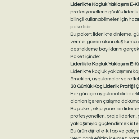
Liderlikte Koçluk Yaklaşımı E-K
profesyonellerin günlük liderli
bilinçli kullanabilmeleri için haz
paketidir.
Bu paket; liderlikte dinleme, güç
verme, güven alanı oluşturma 
destekleme başlıklarını gerçek li
Paket içinde:
Liderlikte Koçluk Yaklaşımı E-
Liderlikte koçluk yaklaşımını k
örnekleri, uygulamalar ve reflek
30 Günlük Koç Liderlik Pratiği 
Her gün için uygulanabilir liderli
alanları içeren çalışma doküma
Bu paket; ekip yöneten liderler
profesyonelleri, proje liderleri, 
yaklaşımıyla güçlendirmek iste
Bu ürün dijital e-kitap ve çalış
veya canlı eğitim içermez. Satı