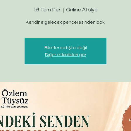
16 Tem Per
  |  
Online Atölye
Kendine gelecek penceresinden bak.
Biletler satışta değil
Diğer etkinlikleri gör