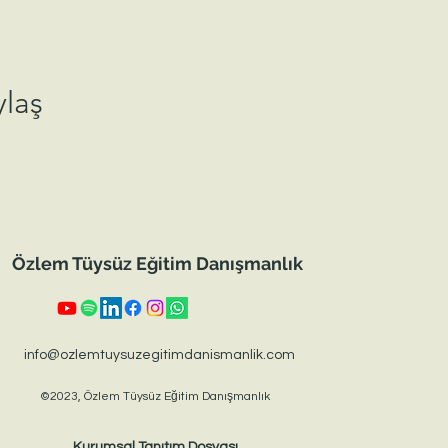
ylaş
Özlem Tüysüz Eğitim Danışmanlık
info@ozlemtuysuzegitimdanismanlik.com
©2023, Özlem Tüysüz Eğitim Danışmanlık
Kurumsal Tanıtım Dosyası