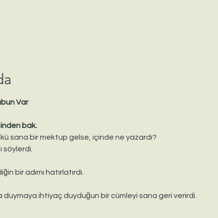
da
bun Var
inden bak.
ü sana bir mektup gelse, içinde ne yazardı?
 söylerdi.
in bir adımı hatırlatırdı.
ma duymaya ihtiyaç duyduğun bir cümleyi sana geri verirdi.