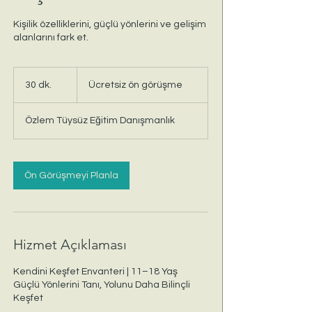
Kişilik özelliklerini, güçlü yönlerini ve gelişim
alanlarını fark et.
Ücretsiz
ön
30 dk.
3
Ücretsiz ön görüşme
görüşme
0
d
Özlem Tüysüz Eğitim Danışmanlık
k
.
Ön Görüşmeyi Planla
Hizmet Açıklaması
Kendini Keşfet Envanteri | 11–18 Yaş
Güçlü Yönlerini Tanı, Yolunu Daha Bilinçli
Keşfet