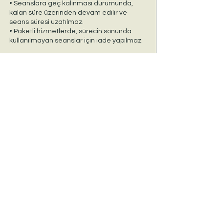
• Seanslara geç kalınması durumunda,
kalan süre üzerinden devam edilir ve
seans süresi uzatılmaz.
• Paketli hizmetlerde, sürecin sonunda
kullanılmayan seanslar için iade yapılmaz.
İletişim Bilgileri
Türkiye
+90 533 416 52 52
info@ozlemtuysuzegitimdanismanlik.com
Whatsapp'dan Bize Yazın