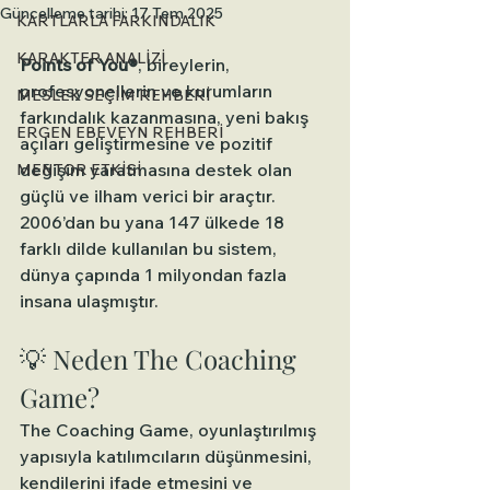
Güncelleme tarihi:
17 Tem 2025
KARTLARLA FARKINDALIK
KARAKTER ANALİZİ
Points of You®
, bireylerin, 
profesyonellerin ve kurumların 
MESLEK SEÇİM REHBERİ
farkındalık kazanmasına, yeni bakış 
ERGEN EBEVEYN REHBERİ
açıları geliştirmesine ve pozitif 
değişim yaratmasına destek olan 
MENTOR ETKİSİ
güçlü ve ilham verici bir araçtır. 
2006’dan bu yana 147 ülkede 18 
farklı dilde kullanılan bu sistem, 
dünya çapında 1 milyondan fazla 
insana ulaşmıştır.
💡 Neden The Coaching 
Game?
The Coaching Game, oyunlaştırılmış 
yapısıyla katılımcıların düşünmesini, 
kendilerini ifade etmesini ve 