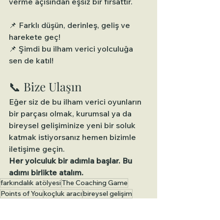
verme açısından eşsiz bir fırsattır.
📌 Farklı düşün, derinleş, geliş ve 
harekete geç!
📌 Şimdi bu ilham verici yolculuğa 
sen de katıl!
📞 Bize Ulaşın
Eğer siz de bu ilham verici oyunların 
bir parçası olmak, kurumsal ya da 
bireysel gelişiminize yeni bir soluk 
katmak istiyorsanız hemen bizimle 
iletişime geçin.
Her yolculuk bir adımla başlar. Bu 
adımı birlikte atalım.
farkındalık atölyesi
The Coaching Game
Points of You
koçluk aracı
bireysel gelişim
kurumsal eğitim
liderlik gelişimi
takım çalışması
yaratıcı koçluk
değişim yönetimi