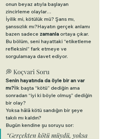
onun beyaz atıyla başlayan 
zincirleme olaylar…
İyilik mi, kötülük mü? Şans mı, 
şanssızlık mı?Hayatın gerçek anlamı 
bazen sadece 
zamanla
 ortaya çıkar.
Bu bölüm, seni hayattaki “etiketleme 
refleksini” fark etmeye ve 
sorgulamaya davet ediyor.
💭 Koçvari Soru
Senin hayatında da öyle bir an var 
mı?
İlk başta “kötü” dediğin ama 
sonradan “iyi ki böyle olmuş” dediğin 
bir olay?
Yoksa hâlâ kötü sandığın bir şeye 
takılı mı kaldın?
Bugün kendine şu soruyu sor:
“Gerçekten kötü müydü, yoksa 