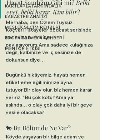
Hayat Sandığın Gibi mi? 
Belki 
KARTLARLA FARKINDALIK
evet, belki hayır. Kim bilir
?
KARAKTER ANALİZİ
Merhaba, ben Özlem Tüysüz.
MESLEK SEÇİM REHBERİ
Koçvari Hikayeler podcast serisinde 
her hafta bir hikâye 
ERGEN EBEVEYN REHBERİ
paylaşıyorum.Ama sadece kulağınıza 
MENTOR ETKİSİ
değil, kalbinize ve iç sesinize de 
dokunsun diye…
Bugünkü hikâyemiz, hayatı hemen 
etiketleme eğilimimize ayna 
tutuyor.Bir olay olur, biz hemen karar 
veririz: "Bu çok kötü!"Ama ya 
aslında… o olay çok daha iyi bir şeye 
vesile olacaksa?
🐎 Bu Bölümde Ne Var?
Köyde yaşayan bir bilge adam ve 