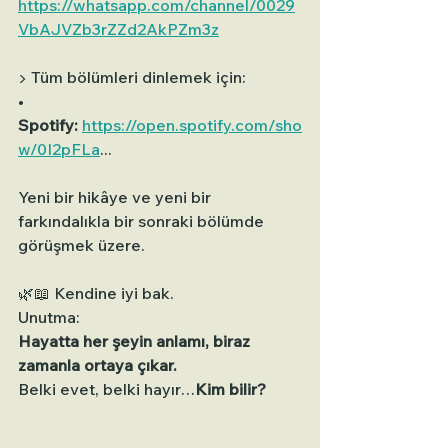
https://whatsapp.com/channel/0029
VbAJVZb3rZZd2AkPZm3z
▶️ Tüm bölümleri dinlemek için:
• 
Spotify:
https://open.spotify.com/sho
w/0I2pFLa
...
Yeni bir hikâye ve yeni bir 
farkındalıkla bir sonraki bölümde 
görüşmek üzere.
🌿📖 Kendine iyi bak.
Unutma: 
Hayatta her şeyin anlamı, biraz 
zamanla ortaya çıkar.
Belki evet, belki hayır…
Kim bilir?