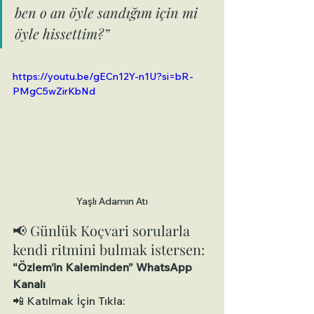
ben o an öyle sandığım için mi 
öyle hissettim?”
https://youtu.be/gECn12Y-n1U?si=bR-
PMgC5wZirKbNd
Yaşlı Adamın Atı
📢 Günlük Koçvari sorularla 
kendi ritmini bulmak istersen:
“Özlem’in Kaleminden” WhatsApp 
Kanalı
📲 Katılmak İçin Tıkla: 