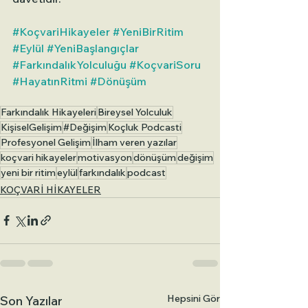
#KoçvariHikayeler
#YeniBirRitim
#Eylül
#YeniBaşlangıçlar
#FarkındalıkYolculuğu
#KoçvariSoru
#HayatınRitmi
#Dönüşüm
Farkındalık Hikayeleri
Bireysel Yolculuk
KişiselGelişim
#Değişim
Koçluk Podcasti
Profesyonel Gelişim
İlham veren yazılar
koçvari hikayeler
motivasyon
dönüşüm
değişim
yeni bir ritim
eylül
farkındalık
podcast
KOÇVARİ HİKAYELER
Hepsini Gör
Son Yazılar