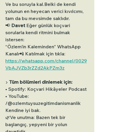
Ve bu soruyla kal.Belki de kendi 
yolunun en heyecan verici kıvılcımı, 
tam da bu mevsimde saklıdır.
📢 
Davet 
Eğer günlük koçvari 
sorularla kendi ritmini bulmak 
istersen:
“Özlem’in Kaleminden” WhatsApp 
Kanalı📲 Katılmak için tıkla: 
https://whatsapp.com/channel/0029
VbAJVZb3rZZd2AkPZm3z
▶️ 
Tüm bölümleri dinlemek için:
• Spotify: Koçvari Hikâyeler Podcast
• YouTube: 
/@ozlemtuysuzegitimdanismanlik
Kendine iyi bak. 
🌿Ve unutma: Bazen tek bir 
başlangıç, yepyeni bir yolun 
davetidir.