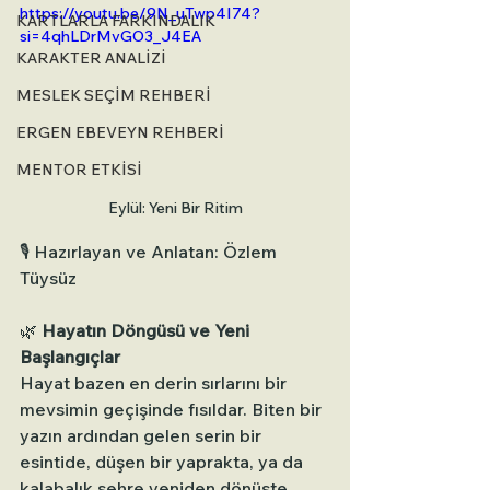
https://youtu.be/9N_uTwp4I74?
KARTLARLA FARKINDALIK
si=4qhLDrMvGO3_J4EA
KARAKTER ANALİZİ
MESLEK SEÇİM REHBERİ
ERGEN EBEVEYN REHBERİ
MENTOR ETKİSİ
Eylül: Yeni Bir Ritim
🎙️ Hazırlayan ve Anlatan: Özlem 
Tüysüz
🌿 
Hayatın Döngüsü ve Yeni 
Başlangıçlar
Hayat bazen en derin sırlarını bir 
mevsimin geçişinde fısıldar. Biten bir 
yazın ardından gelen serin bir 
esintide, düşen bir yaprakta, ya da 
kalabalık şehre yeniden dönüşte.