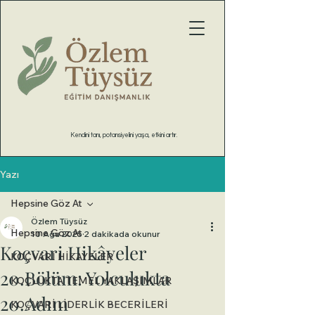
Kendini tanı, potansiyelini yaşa, etkini artır.
Yazı
Hepsine Göz At
Özlem Tüysüz
Hepsine Göz At
10 Ağu 2025
2 dakikada okunur
Koçvari Hikâyeler
KOÇVARİ HİKAYELER
20.Bölüm: Yolculukta
KOÇLUKTA TEMEL YAKLAŞIMLAR
20.Adım
KOÇVARİ LİDERLİK BECERİLERİ