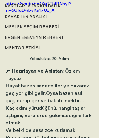
https://youtu.be/KqTTldRNsyI?
KARTLARLA FARKINDALIK
si=6QIuDwbvKs17Uz_X
KARAKTER ANALİZİ
MESLEK SEÇİM REHBERİ
ERGEN EBEVEYN REHBERİ
MENTOR ETKİSİ
Yolculukta 20. Adım
📌 
Hazırlayan ve Anlatan:
 Özlem 
Tüysüz
Hayat bazen sadece ileriye bakarak 
geçiyor gibi gelir.Oysa bazen asıl 
güç, durup geriye bakabilmektir…
Kaç adım yürüdüğünü, hangi taşları 
aştığını, nerelerde gülümsediğini fark 
etmek…
Ve belki de sessizce kutlamak.
Bugün seni, 20. bölümde paylaştığım 