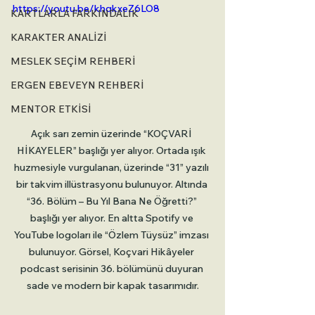
https://youtu.be/khqkxeZ6LO8
KARTLARLA FARKINDALIK
KARAKTER ANALİZİ
MESLEK SEÇİM REHBERİ
ERGEN EBEVEYN REHBERİ
MENTOR ETKİSİ
Açık sarı zemin üzerinde “KOÇVARİ 
HİKAYELER” başlığı yer alıyor. Ortada ışık 
huzmesiyle vurgulanan, üzerinde “31” yazılı 
bir takvim illüstrasyonu bulunuyor. Altında 
“36. Bölüm – Bu Yıl Bana Ne Öğretti?” 
başlığı yer alıyor. En altta Spotify ve 
YouTube logoları ile “Özlem Tüysüz” imzası 
bulunuyor. Görsel, Koçvari Hikâyeler 
podcast serisinin 36. bölümünü duyuran 
sade ve modern bir kapak tasarımıdır.