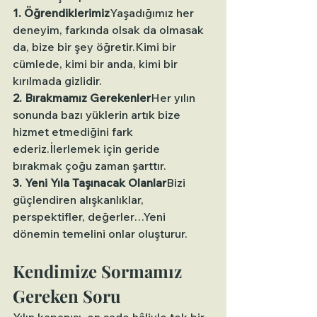
1. Öğrendiklerimiz
Yaşadığımız her 
deneyim, farkında olsak da olmasak 
da, bize bir şey öğretir.Kimi bir 
cümlede, kimi bir anda, kimi bir 
kırılmada gizlidir.
2. Bırakmamız Gerekenler
Her yılın 
sonunda bazı yüklerin artık bize 
hizmet etmediğini fark 
ederiz.İlerlemek için geride 
bırakmak çoğu zaman şarttır.
3. Yeni Yıla Taşınacak Olanlar
Bizi 
güçlendiren alışkanlıklar, 
perspektifler, değerler…Yeni 
dönemin temelini onlar oluşturur.
Kendimize Sormamız 
Gereken Soru
Yılın kapanışı, en sade hâliyle tek bir 