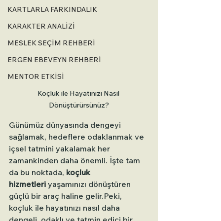
KARTLARLA FARKINDALIK
KARAKTER ANALİZİ
MESLEK SEÇİM REHBERİ
ERGEN EBEVEYN REHBERİ
MENTOR ETKİSİ
Koçluk ile Hayatınızı Nasıl 
Dönüştürürsünüz?
Günümüz dünyasında dengeyi 
sağlamak, hedeflere odaklanmak ve 
içsel tatmini yakalamak her 
zamankinden daha önemli. İşte tam 
da bu noktada, 
koçluk 
hizmetleri
 yaşamınızı dönüştüren 
güçlü bir araç haline gelir.Peki, 
koçluk ile hayatınızı nasıl daha 
dengeli, odaklı ve tatmin edici bir 