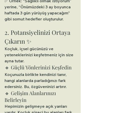
✅ Örnek: “Sağlıklı olmak istiyorum” 
yerine, “Önümüzdeki 3 ay boyunca 
haftada 3 gün yürüyüş yapacağım” 
gibi somut hedefler oluşturulur.
2. Potansiyelinizi Ortaya 
Çıkarın ✨
Koçluk, içsel gücünüzü ve 
yeteneklerinizi keşfetmeniz için size 
ayna tutar.
🔹 Güçlü Yönlerinizi Keşfedin
Koçunuzla birlikte kendinizi tanır, 
hangi alanlarda parladığınızı fark 
edersiniz. Bu, özgüveninizi artırır.
🔹 Gelişim Alanlarınızı 
Belirleyin
Hepimizin gelişmeye açık yanları 
vardır. Koçluk süreci bu alanları fark 