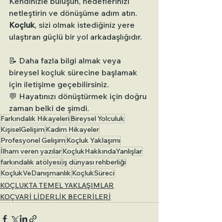
Kendinizle buluşun, hedeflerinizi 
netleştirin ve dönüşüme adım atın.
Koçluk
, sizi olmak istediğiniz yere 
ulaştıran güçlü bir yol arkadaşlığıdır.
📝 Daha fazla bilgi almak veya 
bireysel koçluk sürecine başlamak 
için iletişime geçebilirsiniz.
💬 Hayatınızı dönüştürmek için doğru 
zaman belki de şimdi.
Farkındalık Hikayeleri
Bireysel Yolculuk
KişiselGelişim
Kadim Hikayeler
Profesyonel Gelişim
Koçluk Yaklaşımı
İlham veren yazılar
KoçlukHakkındaYanlışlar
farkındalık atölyesi
iş dünyası rehberliği
KoçlukVeDanışmanlık
KoçlukSüreci
KOÇLUKTA TEMEL YAKLAŞIMLAR
KOÇVARİ LİDERLİK BECERİLERİ