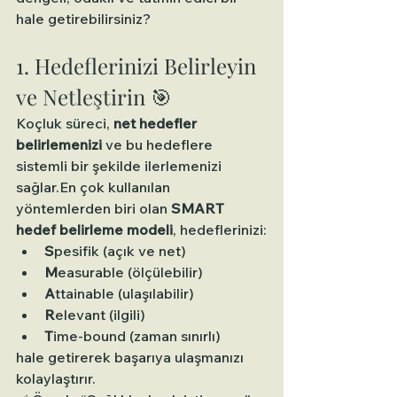
hale getirebilirsiniz?
1. Hedeflerinizi Belirleyin 
ve Netleştirin 🎯
Koçluk süreci, 
net hedefler 
belirlemenizi
 ve bu hedeflere 
sistemli bir şekilde ilerlemenizi 
sağlar.En çok kullanılan 
yöntemlerden biri olan 
SMART 
hedef belirleme modeli
, hedeflerinizi:
S
pesifik (açık ve net)
M
easurable (ölçülebilir)
A
ttainable (ulaşılabilir)
R
elevant (ilgili)
T
ime-bound (zaman sınırlı)
hale getirerek başarıya ulaşmanızı 
kolaylaştırır.